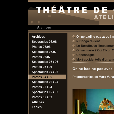
Archives
On ne badine pas avec l'
Archives
N'Dongo revient
Spectacles 07/08
Le Tartuffe, ou l'Imposteur
Photos 07/08
On se marie ? Oui ? Non ?
Spectacles 06/07
Copenhague
Photos 06/07
Mort accidentelle d'un an
Spectacles 05 / 06
Photos 05 / 06
On ne badine pas avec 
Spectacles 04 / 05
Photographies de Marc Van
Photos 04 / 05
Spectacles 03 / 04
Photos 03 / 04
Spectacles 02 / 03
Photos 02 / 03
Affiches
Ecoles